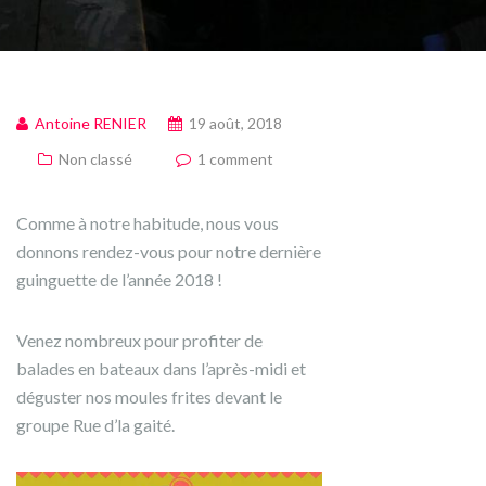
Antoine RENIER
19 août, 2018
Non classé
1 comment
Comme à notre habitude, nous vous
donnons rendez-vous pour notre dernière
guinguette de l’année 2018 !
Venez nombreux pour profiter de
balades en bateaux dans l’après-midi et
déguster nos moules frites devant le
groupe Rue d’la gaité.