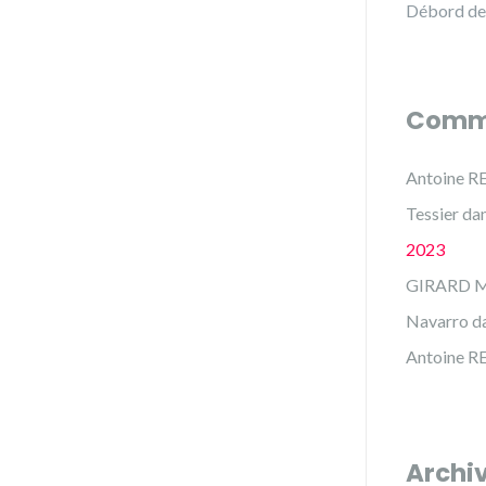
Débord de
Comme
Antoine R
Tessier
da
2023
GIRARD M
Navarro
d
Antoine R
Archi