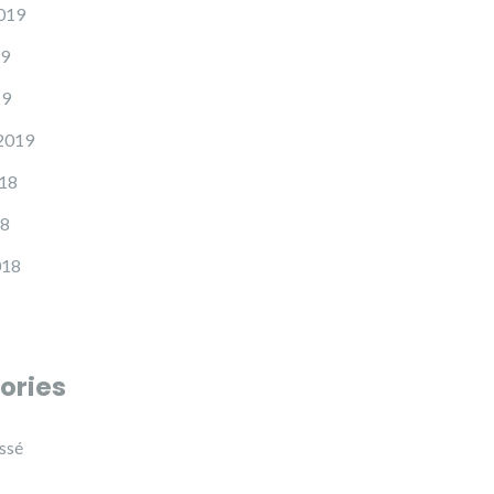
2019
19
19
 2019
18
18
018
ories
ssé