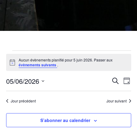
Évènemen
Aucun évènements planifié pour 5 juin 2026. Passer aux
N
évènements suivants
.
o
t
for
R
N
05/06/2026
i
R
J
c
e
a
e
o
S
c
u
e
é
h
5
v
r
Jour précédent
Jour suivant
e
l
r
i
e
c
c
S’abonner au calendrier
h
c
g
e
t