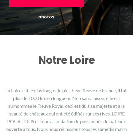
photos
Notre Loire
La Loire est le plus long et le plus beau fleuve de France, il fait
plus de 1000 km en longueur. Non sans raison, elle est
surnommée le Fleuve Royal, ceci est dû à sa majesté et à la
beauté de châteaux qui ont été édifiés sur ses rives. LOIRE
POUR TOUS est une association de passionnés de bateaux
ouverte à tous. Nous nous réunissons tous les samedis matin