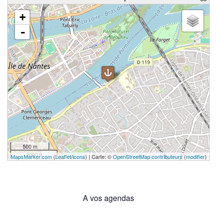
chargement de la carte - veuillez patienter...
+
-
500 m
2000 ft
MapsMarker.com
(
Leaflet
/
icons
) | Carte: ©
OpenStreetMap contributeurs
(
modifier
)
A vos agendas